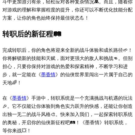
斗中更加游刃有余，轻松应对各种复杂情况👾。而且，随着你
对游戏的理解和掌握程度的提升，你还可以不断优化技能分配
方案，让你的角色始终保持最佳状态💪！
转职后的新征程🛤️
完成转职后，你的角色将迎来全新的战斗体验和成长路径🌱！
你将解锁新的技能和天赋，面对更强大的敌人和挑战👊。但别
担心，只要你保持对游戏的热爱和探索精神，不断学习和进
步，就一定能在《
墨香情
》的仙侠世界里闯出一片属于自己的
天地🌈！
在《
墨香情
》手游中，转职系统是一个充满挑战与机遇的玩法
🎉。它不仅能让你体验到角色实力跃升的快感，还能让你创造
出独一无二的战斗风格🎨。快来加入我们，一起探索转职系统
的奥秘，开启你的仙侠新征程吧🛤️！《墨香情》转职系统，
等你来战💥！