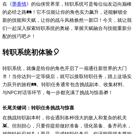
在《
墨香情
》的仙侠世界里，转职系统可是每位仙友迈向巅峰
的必经之路🛤️！它不仅能让你的角色实力飙升，还能解锁全
新的技能和天赋，让你的战斗风格焕然一新💥！今天，就让我
们一起深入探索转职系统的奥秘，掌握天赋融合与技能重新分
配的技巧吧🎉！
转职系统初体验🎈
转职系统，就像是给你的角色开启了一扇通往新世界的大门
🚪！当你达到一定等级后，就可以接取转职任务，踏上这场实
力跃升的旅程🛤️。转职任务通常包含挑战副本、收集材料、
与NPC对话等环节，每一步都充满了挑战与惊喜🎁！
长尾关键词：转职任务挑战与惊喜
在挑战转职副本时，你会遇到各种强大的敌人和复杂的机关
👾。但别担心，只要你提前做好准备，强化装备、备齐药水，
就能轻松应对💪！而且，完成转职任务后，你还能获得丰厚的