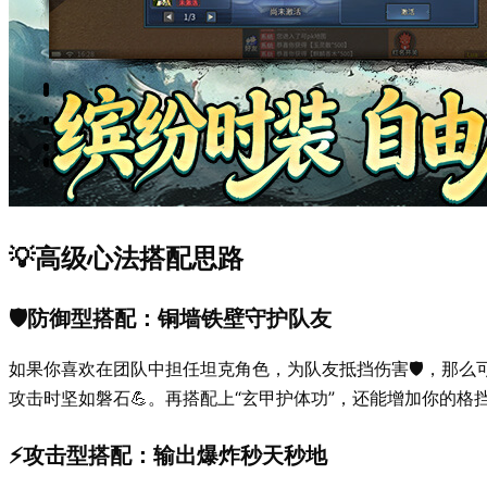
💡高级心法搭配思路
🛡️防御型搭配：铜墙铁壁守护队友
如果你喜欢在团队中担任坦克角色，为队友抵挡伤害🛡️，那
攻击时坚如磐石💪。再搭配上“玄甲护体功”，还能增加你的格
⚡攻击型搭配：输出爆炸秒天秒地