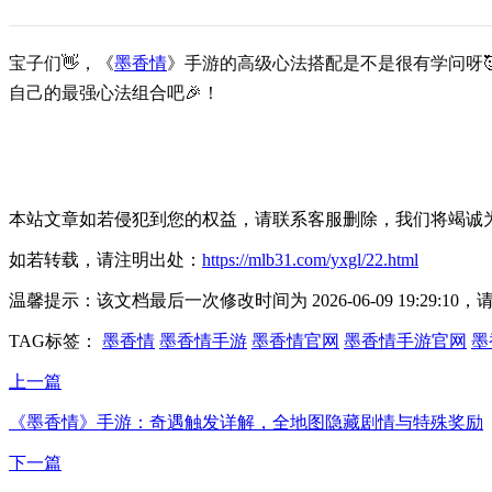
宝子们👋，《
墨香情
》手游的高级心法搭配是不是很有学问呀
自己的最强心法组合吧🎉！
本站文章如若侵犯到您的权益，请联系客服删除，我们将竭诚
如若转载，请注明出处：
https://mlb31.com/yxgl/22.html
温馨提示：该文档最后一次修改时间为
2026-06-09 19:29:10
，
TAG标签：
墨香情
墨香情手游
墨香情官网
墨香情手游官网
墨
上一篇
《墨香情》手游：奇遇触发详解，全地图隐藏剧情与特殊奖励
下一篇