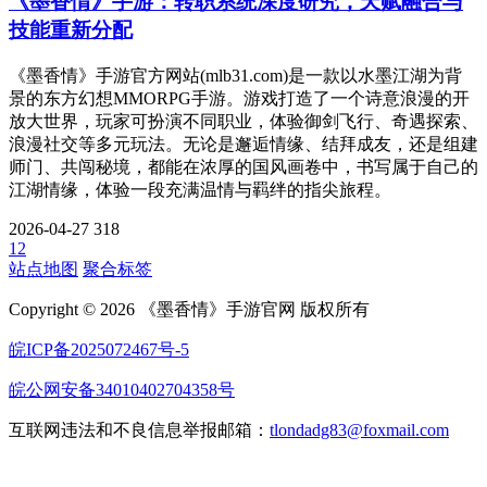
《墨香情》手游：转职系统深度研究，天赋融合与
技能重新分配
《墨香情》手游官方网站(mlb31.com)是一款以水墨江湖为背
景的东方幻想MMORPG手游。游戏打造了一个诗意浪漫的开
放大世界，玩家可扮演不同职业，体验御剑飞行、奇遇探索、
浪漫社交等多元玩法。无论是邂逅情缘、结拜成友，还是组建
师门、共闯秘境，都能在浓厚的国风画卷中，书写属于自己的
江湖情缘，体验一段充满温情与羁绊的指尖旅程。
2026-04-27
318
1
2
站点地图
聚合标签
Copyright © 2026 《墨香情》手游官网 版权所有
皖ICP备2025072467号-5
皖公网安备34010402704358号
互联网违法和不良信息举报邮箱：
tlondadg83@foxmail.com